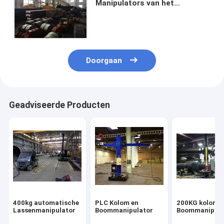
Manipulators van het
Lassenhoofd, 600KG-de
Machinece van het
Manipulatorlassen
Doorgaan
Geadviseerde Producten
400kg automatische
PLC Kolom en
200KG kolom e
Lassenmanipulator
Boommanipulator
Boommanipula