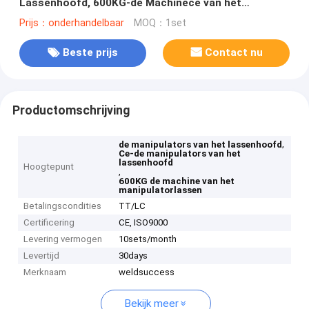
Lassenhoofd, 600KG-de Machinece van het
Manipulatorlassen
Prijs：onderhandelbaar
MOQ：1set
Beste prijs
Contact nu
Productomschrijving
,
de manipulators van het lassenhoofd
Ce-de manipulators van het
lassenhoofd
Hoogtepunt
,
600KG de machine van het
manipulatorlassen
Betalingscondities
TT/LC
Certificering
CE, ISO9000
Levering vermogen
10sets/month
Levertijd
30days
Merknaam
weldsuccess
Bekijk meer