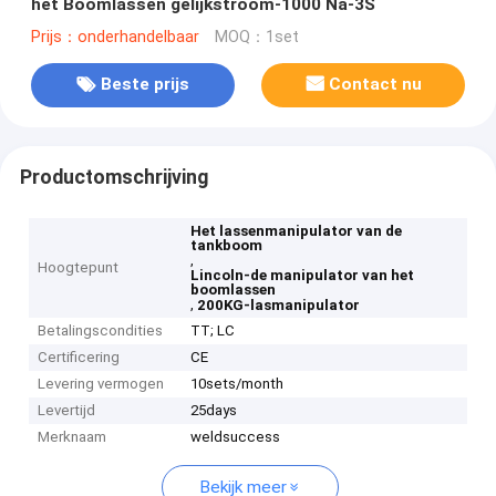
het Boomlassen gelijkstroom-1000 Na-3S
Prijs：onderhandelbaar
MOQ：1set
Beste prijs
Contact nu
Productomschrijving
Het lassenmanipulator van de
tankboom
,
Hoogtepunt
Lincoln-de manipulator van het
boomlassen
,
200KG-lasmanipulator
Betalingscondities
TT; LC
Certificering
CE
Levering vermogen
10sets/month
Levertijd
25days
Merknaam
weldsuccess
Bekijk meer