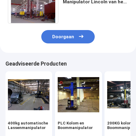
Manipulator Lincoln van het
Boomlassen gelijkstroom-
1000 Na-3S
Doorgaan
Geadviseerde Producten
400kg automatische
PLC Kolom en
200KG kolom e
Lassenmanipulator
Boommanipulator
Boommanipula