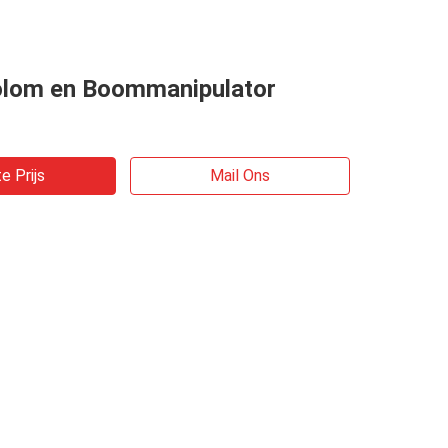
lom en Boommanipulator
e Prijs
Mail Ons