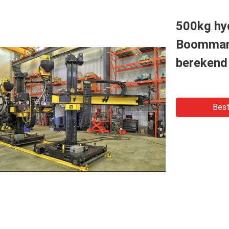
500kg hy
Boommani
berekend
Best