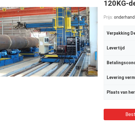
120KG-de 
Prijs:
onderhand
Verpakking De
Levertijd
Betalingscond
Levering ver
Plaats van he
Best