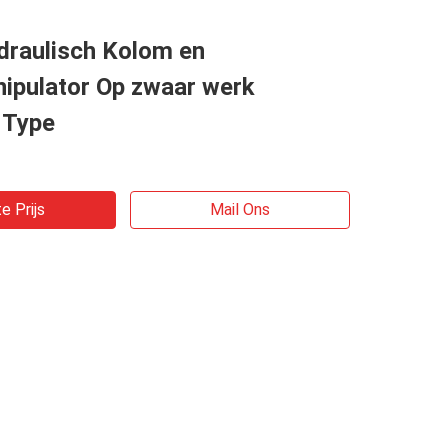
draulisch Kolom en
pulator Op zwaar werk
 Type
e Prijs
Mail Ons