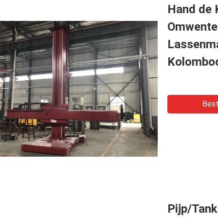
Hand de 
Omwentel
Lassenm
Kolombo
Best
Pijp/Tan