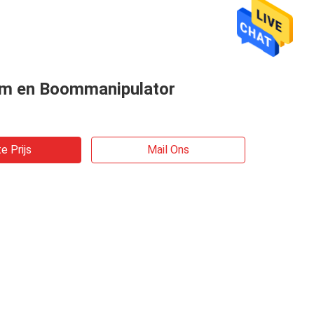
m en Boommanipulator
e Prijs
Mail Ons