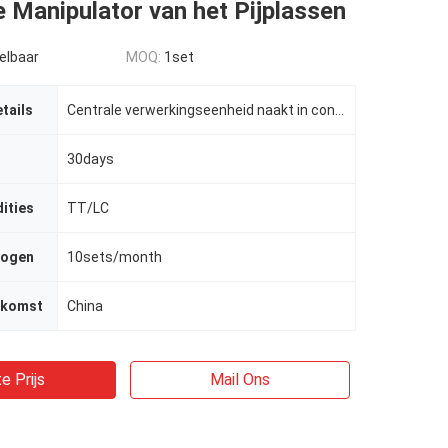
Manipulator van het Pijplassen
elbaar
MOQ:
1set
tails
Centrale verwerkingseenheid naakt in container en elektrisch die controledeel in triplexgeval toen w
30days
ities
TT/LC
mogen
10sets/month
rkomst
China
e Prijs
Mail Ons