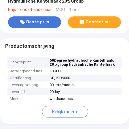
Hydraulische Kantelhaak 20t/Group
Prijs：onderhandelbaar
MOQ：1set
Beste prijs
Contact nu
Productomschrijving
,
60Degree hydraulische Kantelhaak
Hoogtepunt
20t/group hydraulische Kantelhaak
Betalingscondities
TT/LC
Certificering
CE, ISO9000
Levering vermogen
30sets/month
Levertijd
20days
Merknaam
weldsuccess
Bekijk meer