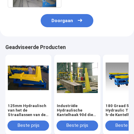
Doorgaan
Geadviseerde Producten
125mm Hydraulisch
Industriële
180 Graad 5m
van het de
Hydraulische
Hydraulic Tilt
Straallassen van de
Kantelhaak 90d die
h-de Kantelha
Kantelhaaklijst
voor Caissonbalk
de Straalcont
Vermeld de
ISO9000 ten val
Beste prijs
Beste prijs
Beste pri
Structuurce
brengen