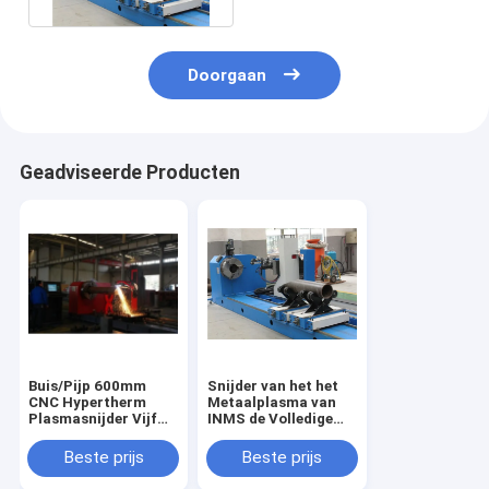
Doorgaan
Geadviseerde Producten
Buis/Pijp 600mm
Snijder van het het
CNC Hypertherm
Metaalplasma van
Plasmasnijder Vijf
INMS de Volledige
Gecontroleerde As
Automatische,
60300mm Cnc Oxy
Beste prijs
Beste prijs
Brandstofsnijmachine