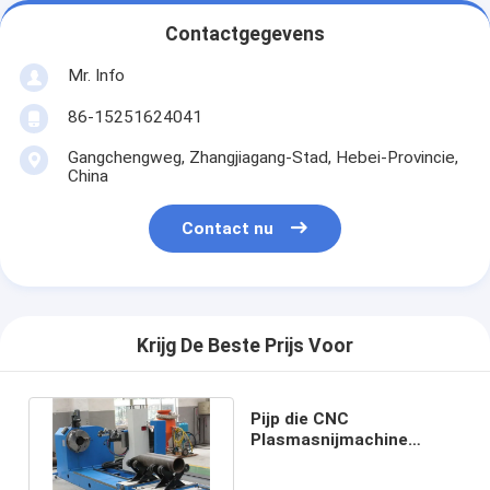
Contactgegevens
Mr. Info
86-15251624041
Gangchengweg, Zhangjiagang-Stad, Hebei-Provincie,
China
Contact nu
Krijg De Beste Prijs Voor
Pijp die CNC
Plasmasnijmachine
60300mm profileren Hoge
Nauwkeurigheid