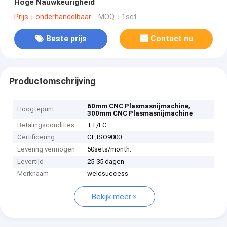
Hoge Nauwkeurigheid
Prijs：onderhandelbaar
MOQ：1set
Beste prijs
Contact nu
Productomschrijving
,
60mm CNC Plasmasnijmachine
Hoogtepunt
300mm CNC Plasmasnijmachine
Betalingscondities
TT/LC
Certificering
CE,ISO9000
Levering vermogen
50sets/month.
Levertijd
25-35 dagen
Merknaam
weldsuccess
Bekijk meer