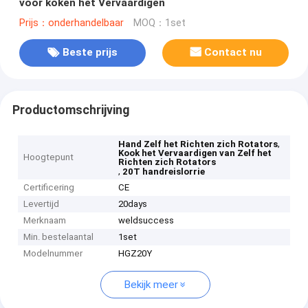
voor koken het Vervaardigen
Prijs：onderhandelbaar
MOQ：1set
Beste prijs
Contact nu
Productomschrijving
,
Hand Zelf het Richten zich Rotators
Kook het Vervaardigen van Zelf het
Hoogtepunt
Richten zich Rotators
,
20T handreislorrie
Certificering
CE
Levertijd
20days
Merknaam
weldsuccess
Min. bestelaantal
1set
Modelnummer
HGZ20Y
Bekijk meer