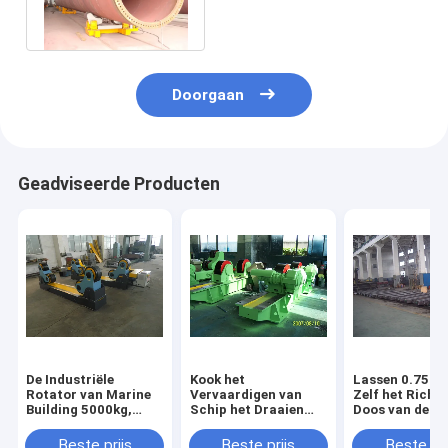
Vervaardigen
Doorgaan
Geadviseerde Producten
De Industriële
Kook het
Lassen 0.75KW
Rotator van Marine
Vervaardigen van
Zelf het Richt
Building 5000kg,
Schip het Draaien
Doos van de de
VFD-de Machine van
Broodjes, 6-60m/H
Motor Draadlo
het Pijplassen
het Materiaal van
Afstandsbedie
Beste prijs
Beste prijs
Beste pri