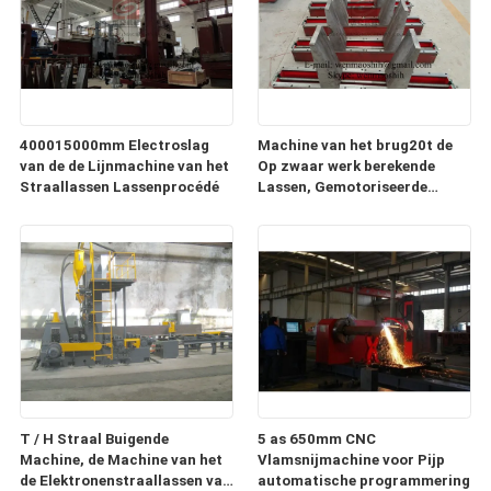
400015000mm Electroslag
Machine van het brug20t de
van de de Lijnmachine van het
Op zwaar werk berekende
Straallassen Lassenprocédé
Lassen, Gemotoriseerde
Reisstraal die Machine
rechtmaken
T / H Straal Buigende
5 as 650mm CNC
Machine, de Machine van het
Vlamsnijmachine voor Pijp
de Elektronenstraallassen van
automatische programmering