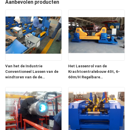
Aanbevolen producten
Van het de Industrie
Het Lassenrol van de
Conventioneel Lassen van de
Krachtcentralebouw 40t, 6-
windtoren van de de
60m/H Regelbare
Rotator40t 600mm Schuine
Lassenrotator
stand het
Lasseninstelmechanisme