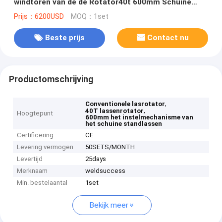
windtoren van de de Rotator40t 600mm Schuine
stand het Lasseninstelmechanisme
Prijs：6200USD
MOQ：1set
Beste prijs
Contact nu
Productomschrijving
,
Conventionele lasrotator
,
40T lassenrotator
Hoogtepunt
600mm het instelmechanisme van
het schuine standlassen
Certificering
CE
Levering vermogen
50SETS/MONTH
Levertijd
25days
Merknaam
weldsuccess
Min. bestelaantal
1set
Bekijk meer