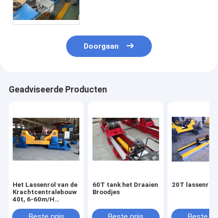
600mm Schuine stand het
Lasseninstelmechanisme
Doorgaan
Geadviseerde Producten
Het Lassenrol van de
60T tank het Draaien
20T lassenrot
Krachtcentralebouw
Broodjes
40t, 6-60m/H
Regelbare
Lassenrotator
Beste prijs
Beste prijs
Beste pri